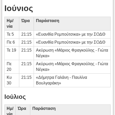
Ιούνιος
Ημ/
Ώρα
Παράσταση
νία
Τε 5
21:15
«Ευανθία Ρεμπούτσικα» με την ΣΟΔΘ
Πε 6
21:15
«Ευανθία Ρεμπούτσικα» με την ΣΟΔΘ
Τε 19
21:15
Ακύρωση «Μάριος Φραγκούλης - Γιώτα
Νέγκα»
Πε
21:15
Ακύρωση «Μάριος Φραγκούλης - Γιώτα
20
Νέγκα»
Κυ
21:15
«Δήμητρα Γαλάνη - Παυλίνα
30
Βουλγαράκη»
Ιούλιος
Ημ/
Ώρα
Παράσταση
νία