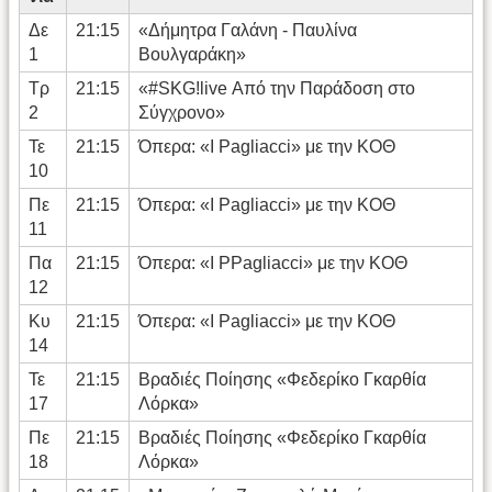
Δε
21:15
«Δήμητρα Γαλάνη - Παυλίνα
1
Βουλγαράκη»
Τρ
21:15
«#SKG!live Από την Παράδοση στο
2
Σύγχρονο»
Τε
21:15
Όπερα: «I Pagliacci» με την ΚΟΘ
10
Πε
21:15
Όπερα: «I Pagliacci» με την ΚΟΘ
11
Πα
21:15
Όπερα: «I PPagliacci» με την ΚΟΘ
12
Κυ
21:15
Όπερα: «I Pagliacci» με την ΚΟΘ
14
Τε
21:15
Βραδιές Ποίησης «Φεδερίκο Γκαρθία
17
Λόρκα»
Πε
21:15
Βραδιές Ποίησης «Φεδερίκο Γκαρθία
18
Λόρκα»