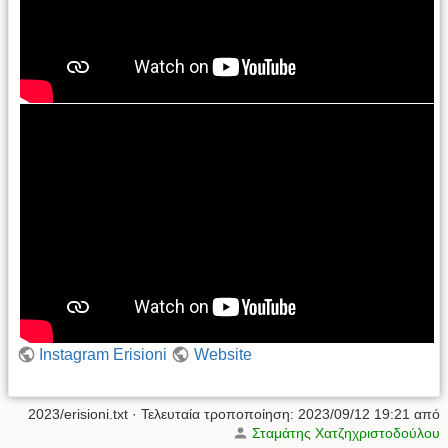
Instagram Erisioni
Website
2023/erisioni.txt
· Τελευταία τροποποίηση:
2023/09/12 19:21
από
Σταμάτης Χατζηχριστοδούλου