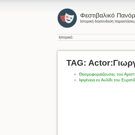
Φεστιβαλικό Πανό
Ιστορική διασύνδεση παραστάσε
Ιστορικό:
TAG: Actor:Γιω
Θεσμοφοριάζουσες του Αρισ
Ιφιγένεια εν Αυλίδι του Ευριπ