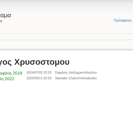
ραμα
Πρόσφατες 
ων
ργος Χρυσοστομου
τοφάνη 2018
2024/07/03 22:03
Σταμάτης Χατζηχριστοδούλου
ίδη 2022
2023/09/13 20:33
Stamatis Chatzichristodoulou