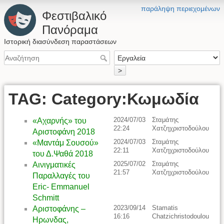
παράληψη περιεχομένων
Φεστιβαλικό
Πανόραμα
Ιστορική διασύνδεση παραστάσεων
>
TAG: Category:Κωμωδία
2024/07/03
Σταμάτης
«Αχαρνής» του
22:24
Χατζηχριστοδούλου
Αριστοφάνη 2018
2024/07/03
Σταμάτης
«Μαντάμ Σουσού»
22:11
Χατζηχριστοδούλου
του Δ.Ψαθά 2018
2025/07/02
Σταμάτης
Αινιγματικές
21:57
Χατζηχριστοδούλου
Παραλλαγές του
Eric- Emmanuel
Schmitt
2023/09/14
Stamatis
Αριστοφάνης –
16:16
Chatzichristodoulou
Ηρωνδας,